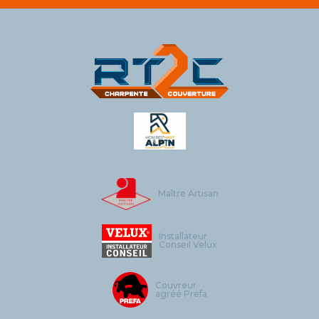
Maître Artisan
Installateur
Conseil Velux
Couvreur
agréé Prefa