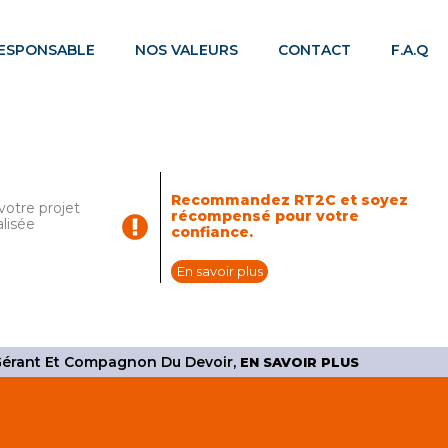
RESPONSABLE
NOS VALEURS
CONTACT
F.A.Q
Recommandez RT2C et soyez
otre projet
récompensé pour votre
alisée
confiance.
En savoir plus
 Gérant Et Compagnon Du Devoir,
EN SAVOIR PLUS