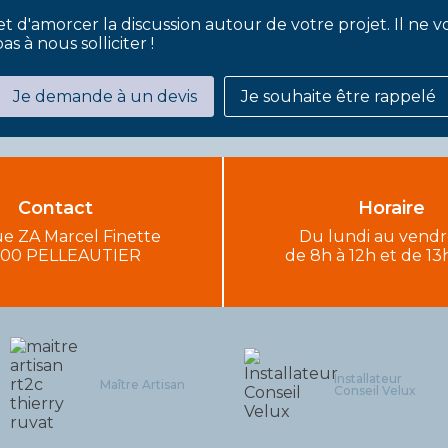
t d'amorcer la discussion autour de votre projet. Il ne 
as à nous solliciter !
Je demande à un devis
Je souhaite être rappelé
Contact
Horaire
e ZA Marcel Finette
Du lundi au vendr
00 PELLEAUTIER
de 8h à 12h et de 13
Installateur
Maître Artisan
Conseil Velux