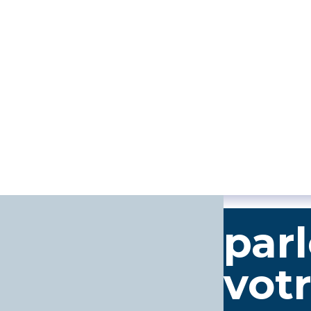
par
votr