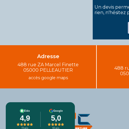
Un devis perme
rien, n'hésitez p
Adresse
488 rue ZA Marcel Finette
488 ru
05000 PELLEAUTIER
050
accès google maps