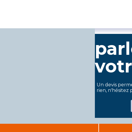
par
votr
Un devis perme
rien, n'hésitez p