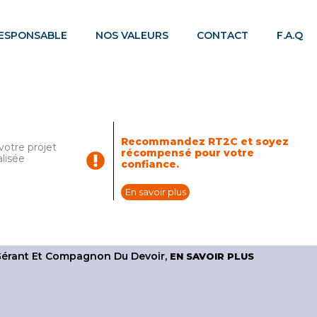
RESPONSABLE
NOS VALEURS
CONTACT
F.A.Q
Recommandez RT2C et soyez
otre projet
récompensé pour votre
alisée
confiance.
En savoir plus
 Gérant Et Compagnon Du Devoir,
EN SAVOIR PLUS